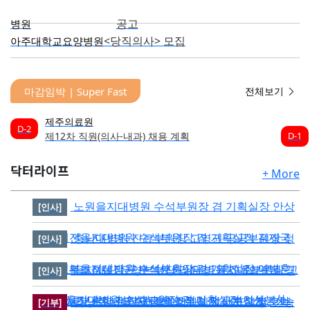
공고
병원
<당직의사> 모집
아주대학교요양병원
마감임박 | Super Fast
전체보기
충남대학교병원
D-2
D-1
소아청소년과(소아응급전담) 계약직 의사 공개채용
모집공고(상시)
닥터라이프
D-3
+ More
동부병원
D-1
(응급의학과 전문의) 직원모집
노원을지대병원 수석부원장 겸 기획실장 안상
[인사]
D-3
부산대학교병원
D-2
권역호흡기전문질환센터 계약직의사 상시 모집
봉外-대전을지대병원 수석부원장 겸 기획실장 김재국
충남대병원 진료부원장 고영권·공공부원장 정
[인사]
D-2
이대목동병원
外-의정부을지대병원 수석부원장 겸 기획실장 이병훈
진규·기획조정실장 구본석外충남대병원 진료부원장 고
을지재단 운영본부장 김윤경-을지대의료원 경
D-2
[인사]
하반기 전공의(레지던트1년차) 모집
外노원을지대병원 수석부원장 겸 기획실장 안상봉外-
영권·공공부원장 정진규·기획조정실장 구본석外
영기획처장 손병관·약제국장 양은덕·전산처장 임춘화-
김상준 서울준재활의학과의원 대표원장, 간송
[기부]