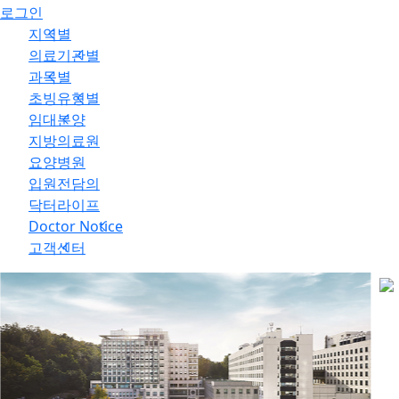
로그인
지역별
의료기관별
과목별
초빙유형별
임대분양
지방의료원
요양병원
입원전담의
닥터라이프
Doctor Notice
고객센터