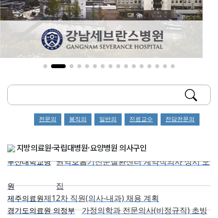
전문의
봉직의
일반의
진료교수
전담전문의
지방의료원·국립대병원·요양병원 의사구인
권역호흡기전문질환센터 계약직의사 상시 모
부산대학교병
집
원
제12차 직원(의사-내과) 채용 계획
제주의료원
가정의학과 전문의사(비정규직) 초빙
경기도의료원 의정부