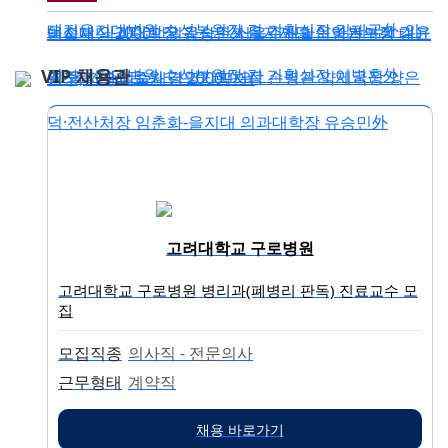
대전을지대병원 수석부원장 겸 기획실장 김재국外-의
을지대 의과대학장 유승민外을지재단 운영본부장 김윤
미술재단 2000만원김상준 서울준재활의학과의원 대표
VIP 채용관
정부을지대병원 수석부원장 겸 기획실장 이병훈外
경-을지대의료원 경영기획처장 손병관·약제국장 양은
원장, 간송미술재단 2000만원
덕·전산처장 임춘화-을지대 의과대학장 유승민外
고려대학교 구로병원
고려대학교 구로병원 병리과(폐병리 판독) 진료교수 모
집
모집직종
의사직 - 전문의사
근무형태
계약직
채용 바로가기